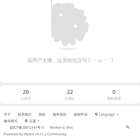
该用户太懒，这里啥也没写 (´・ω・｀)
26
22
0
已递交
已通过
题解被赞
关于
联系我们
隐私
服务条款
版权申诉
Language
兼容模式
主题
皖ICP备20012141号-5
Worker 0, 8ms
Powered by
Hydro v4.11.2
Community