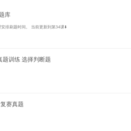
题库
安排刷题时间。 当前更新到第34课⬇️
试真题训练 选择判断题
历年复赛真题