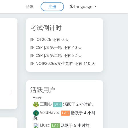
注册
登录
Language
考试倒计时
距 IOI 2026 还有 0 天
距 CSP-J/S 第一轮 还有 40 天
距 CSP-J/S 第二轮 还有 82 天
距 NOIP2026&女生竞赛 还有 110 天
xor
凌天行
活跃于
1 小时前
.
LV 6
26zhuangzichen
活跃于
1 小
活跃用户
时前
.
王顺心
活跃于
2 小时前
.
LV 4
goto
char
VoidHavoc
活跃于
4 小时
LV 8
前
.
Liuzc
活跃于
5 小时前
.
LV 6