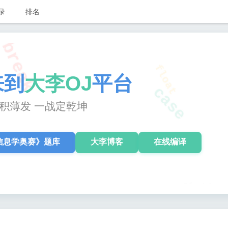
xor_eq
录
排名
break
float
case
来到
大李OJ
平台
积薄发 一战定乾坤
信息学奥赛》题库
大李博客
在线编译
static
while
ntinue
auto
asm
float