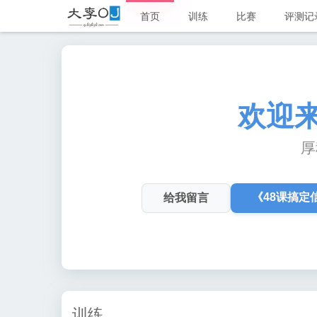
首页
训练
比赛
评测记
欢迎
厚
《48课搞定
给我留言
char8_t
co
or_eq
训练