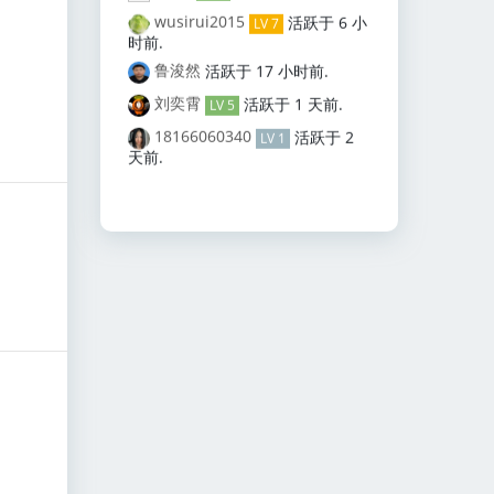
wusirui2015
活跃于
6 小
LV 7
时前
.
鲁浚然
活跃于
17 小时前
.
刘奕霄
活跃于
1 天前
.
LV 5
18166060340
活跃于
2
LV 1
天前
.