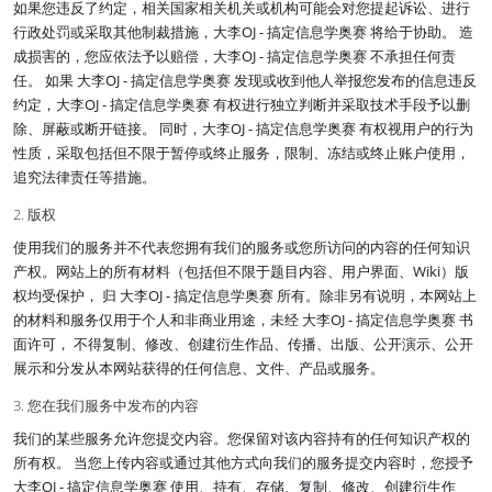
如果您违反了约定，相关国家相关机关或机构可能会对您提起诉讼、进行
行政处罚或采取其他制裁措施，大李OJ - 搞定信息学奥赛 将给于协助。 造
成损害的，您应依法予以赔偿，大李OJ - 搞定信息学奥赛 不承担任何责
任。 如果 大李OJ - 搞定信息学奥赛 发现或收到他人举报您发布的信息违反
约定，大李OJ - 搞定信息学奥赛 有权进行独立判断并采取技术手段予以删
除、屏蔽或断开链接。 同时，大李OJ - 搞定信息学奥赛 有权视用户的行为
性质，采取包括但不限于暂停或终止服务，限制、冻结或终止账户使用，
追究法律责任等措施。
2. 版权
使用我们的服务并不代表您拥有我们的服务或您所访问的内容的任何知识
产权。网站上的所有材料（包括但不限于题目内容、用户界面、Wiki）版
权均受保护， 归 大李OJ - 搞定信息学奥赛 所有。除非另有说明，本网站上
的材料和服务仅用于个人和非商业用途，未经 大李OJ - 搞定信息学奥赛 书
面许可， 不得复制、修改、创建衍生作品、传播、出版、公开演示、公开
展示和分发从本网站获得的任何信息、文件、产品或服务。
3. 您在我们服务中发布的内容
我们的某些服务允许您提交内容。您保留对该内容持有的任何知识产权的
所有权。 当您上传内容或通过其他方式向我们的服务提交内容时，您授予
大李OJ - 搞定信息学奥赛 使用、持有、存储、复制、修改、创建衍生作