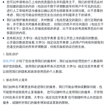
您可以申请将自己上传的优质题目合并到题库主干。我们的管理员会对
您创建的题目的内容（包括但不限于评测数据等对用户不可见的信息）
进行人工审核和适当修改以确认其符合国家基本法律法规。出于质量的
考虑，我们也可能会拒绝您完全合法的合并到题库主干的请求。
我们会维护服务的稳定，并对数据（包括您递交的题目）进行定期的备
份，并尽量在关闭服务前通知您， 但我们仍然不对任何题目（包括主干
和非主干）提供永久存储或保留的承诺，出于安全的考虑推荐您自行保
留题目的内容。
您有权决定 大李OJ - 搞定信息学奥赛 是否公开您上传的题目的数据。
公开题目数据意味着 大李OJ - 搞定信息学奥赛 上的用户均有权利获取到
您递交的题目的所有评测数据，但相关版权协议仍然生效。
5. 隐私保护
隐私声明
介绍了您在使用我们的服务时，我们会如何处理您的个人数据和
保护您的隐私。 使用我们的服务即表示您同意 大李OJ - 搞定信息学奥赛 可
以按照我们的隐私权政策使用您的个人数据。
6. 修改和终止服务
我们始终在不断更改和改进我们的服务。我们可能会增加或删除功能，也
可能暂停或彻底停止某项服务。 您可以随时停止使用我们的服务，尽管我
们对此表示非常遗憾。大李OJ - 搞定信息学奥赛 也可能随时停止向您提供
服务，或随时对我们的服务增加或设置新的限制。