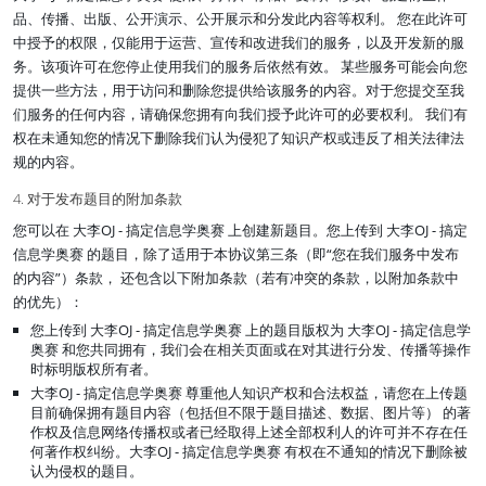
品、传播、出版、公开演示、公开展示和分发此内容等权利。 您在此许可
中授予的权限，仅能用于运营、宣传和改进我们的服务，以及开发新的服
务。该项许可在您停止使用我们的服务后依然有效。 某些服务可能会向您
提供一些方法，用于访问和删除您提供给该服务的内容。对于您提交至我
们服务的任何内容，请确保您拥有向我们授予此许可的必要权利。 我们有
权在未通知您的情况下删除我们认为侵犯了知识产权或违反了相关法律法
规的内容。
4. 对于发布题目的附加条款
您可以在 大李OJ - 搞定信息学奥赛 上创建新题目。您上传到 大李OJ - 搞定
信息学奥赛 的题目，除了适用于本协议第三条（即“您在我们服务中发布
的内容”）条款， 还包含以下附加条款（若有冲突的条款，以附加条款中
的优先）：
您上传到 大李OJ - 搞定信息学奥赛 上的题目版权为 大李OJ - 搞定信息学
奥赛 和您共同拥有，我们会在相关页面或在对其进行分发、传播等操作
时标明版权所有者。
大李OJ - 搞定信息学奥赛 尊重他人知识产权和合法权益，请您在上传题
目前确保拥有题目内容（包括但不限于题目描述、数据、图片等） 的著
作权及信息网络传播权或者已经取得上述全部权利人的许可并不存在任
何著作权纠纷。大李OJ - 搞定信息学奥赛 有权在不通知的情况下删除被
认为侵权的题目。