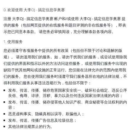
0. 欢迎使用 大李OJ - 搞定信息学奥赛
注册 大李OJ - 搞定信息学奥赛 帐户和/或使用 大李OJ - 搞定信息学奥赛 提
供的服务（包括网页提供的在线服务和题目评测的非在线服务等），即表
示您已同意本条款。 请您务必审慎阅读，充分理解条款各项内容。
1. 使用服务
您必须遵守各项服务中提供的所有政策（包括但不限于讨论和题解的版
规）。 请勿滥用我们的服务。如，请勿干扰我们的服务，或尝试使用除我
们提供的界面和指示以外的方法访问这些服务， 或使用我们服务中出现的
缺陷干扰其他网站或设施的正常运行。您仅能在法律允许的范围内使用我
们的服务。 您在使用我们服务时须遵守我们服务器所在地的法律法规，不
得利用我们服务从事违法违规行为，包括但不限于：
发布、传送、传播、储存危害国家安全统一、破坏社会稳定、违反公序
良俗、侮辱、诽谤、淫秽、暴力以及任何违反国家法律法规的内容；
发布、传送、传播、储存侵害他人知识产权、商业秘密等合法权利的内
容；
恶意虚构事实、隐瞒真相以误导、欺骗他人；
发布、传送、传播广告信息及垃圾信息；
其他法律法规禁止的行为。