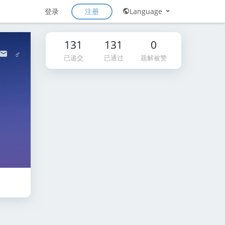
注册
登录
Language
131
131
0
♂
已递交
已通过
题解被赞