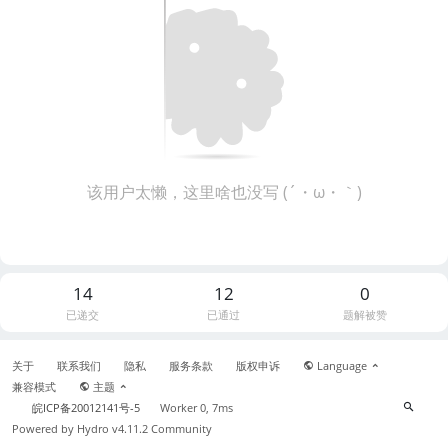
该用户太懒，这里啥也没写 (´・ω・｀)
14
12
0
已递交
已通过
题解被赞
关于
联系我们
隐私
服务条款
版权申诉
Language
兼容模式
主题
皖ICP备20012141号-5
Worker 0, 7ms
Powered by
Hydro v4.11.2
Community